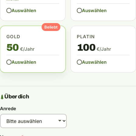
Auswählen
Auswählen
Beliebt
Gold auswählen – 50 € pro Jahr
Platin auswählen – 100 € 
GOLD
PLATIN
50
100
€/Jahr
€/Jahr
Auswählen
Auswählen
Über dich
Anrede