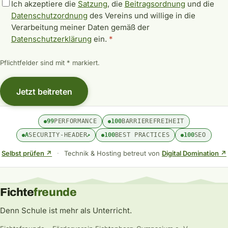
Ich akzeptiere die
Satzung
, die
Beitragsordnung
und die
Datenschutzordnung
des Vereins und willige in die
Verarbeitung meiner Daten gemäß der
Datenschutzerklärung
ein.
*
Pflichtfelder sind mit * markiert.
Jetzt beitreten
99
PERFORMANCE
100
BARRIEREFREIHEIT
A
SECURITY-HEADER
↗
100
BEST PRACTICES
100
SEO
Selbst prüfen ↗
·
Technik & Hosting betreut von
Digital Domination ↗
Fichte
freunde
Denn Schule ist mehr als Unterricht.